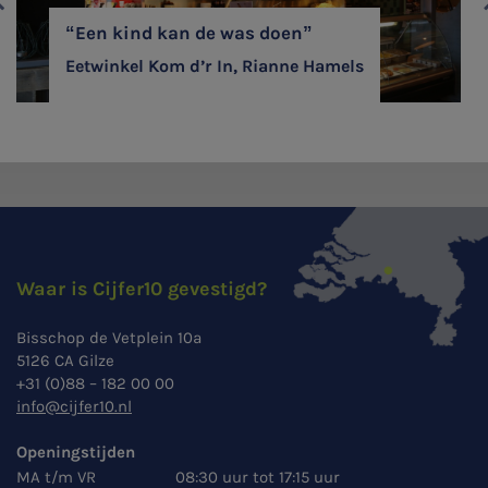
revious
Ne
“Een kind kan de was doen”
Eetwinkel Kom d’r In, Rianne Hamels
Waar is Cijfer10 gevestigd?
Bisschop de Vetplein 10a
5126 CA Gilze
+31 (0)88 – 182 00 00
info@cijfer10.nl
Openingstijden
MA t/m VR
08:30 uur tot 17:15 uur