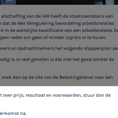
afschaffing van de VAR heeft de staatssecretaris van
dat de Wet deregulering beoordeling arbeidsrelaties
 in de wettelijke kwalificatie van een arbeidsrelatie. D
geen reden om geen of minder zzp’ers in te huren.
gevers en opdrachtnemers het volgende stappenplan aa
g is. In veel gevallen is dat niet het geval omdat de
 zoek dan op de site van de Belastingdienst naar een
t over prijs, resultaat en voorwaarden, stuur dan de
eenkomst na.