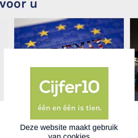
voor u
Bereid uw onderneming
voor op Brexit
Deze website maakt gebruik
Nog enkele maanden en Brexit is
van cookies