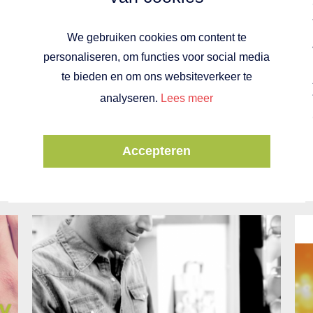
een feit. Bent u ondernemer en
handelt u met het Verenigd
We gebruiken cookies om content te
Koninkrijk, dan is het belangrijk
personaliseren, om functies voor social media
om enkele voorbereidingen te
te bieden en om ons websiteverkeer te
treffen. Zo kunt u de Brexit Impact
Scan uitvoeren en daarnaast dient
analyseren.
Lees meer
u een EORI-nummer aan te vragen.
Cijfer10 vertelt u er graag meer
Accepteren
informatie over.