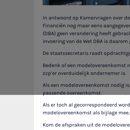
In antwoord op Kamervragen over de 
Financiën nog maar eens aangegeven 
(DBA) geen verandering heeft gebracht
invoering van de Wet DBA is daarom 
De staatssecretaris raadt opdracht
Bedenk of een modelovereenkomst nodi
zzp’er overduidelijk ondernemer is.
Als een modelovereenkomst nodig is,
passende overeenkomst.
Als er toch al gecorrespondeerd word
modelovereenkomst als bijlage mee.
Kom de afspraken uit de modelover