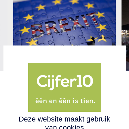
Bereid uw onderneming
voor op Brexit
Nog enkele maanden en Brexit is
een feit. Bent u ondernemer en
handelt u met het Verenigd
Deze website maakt gebruik
Koninkrijk, dan is het belangrijk om
van cookies