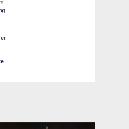
re
ing
 en
te