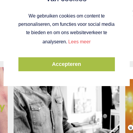
enkele voorbereidingen te treffen.
Zo kunt u de Brexit Impact Scan
We gebruiken cookies om content te
uitvoeren en daarnaast dient u een
personaliseren, om functies voor social media
EORI-nummer aan te vragen.
te bieden en om ons websiteverkeer te
Cijfer10 vertelt u er graag meer
informatie over.
analyseren.
Lees meer
Accepteren