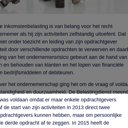
e inkomstenbelasting is van belang voor het recht
emer als hij zijn activiteiten zelfstandig uitoefent. Dat
iet onder toezicht en leiding van zijn opdrachtgever
uïteit door verschillende opdrachten te verwerven en daarb
ling van het ondernemersrisico gebeurt aan de hand van
en en behouden van klanten en het lopen van financiële
in bedrijfsmiddelen of debiteuren.
over het ondernemerschap ging het om de vraag of vold
standigheid en duurzaamheid. De Belastingdienst meen
t was voldaan omdat er maar enkele opdrachtgevers
de start van zijn activiteiten in 2013 direct twee
 opdrachtgevers kunnen hebben, maar om persoonlijke
 derde opdracht af te zeggen. In 2015 heeft de