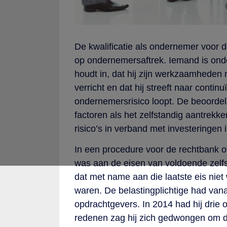
De kwalificatie als ondernemer voor d
op ondernemersaftrek. Iemand is ondern
houdt in, dat hij zijn werkzaamheden n
verricht en dat hij streeft naar contin
ondernemersrisico loopt. De beoorde
factoren als het zelfstandig aantrekk
risico’s in verband met investeringen 
In een procedure voor de rechtbank 
was aan de eisen van voldoende zelf
dat met name aan die laatste eis nie
waren. De belastingplichtige had vanaf 
opdrachtgevers. In 2014 had hij drie
redenen zag hij zich gedwongen om de